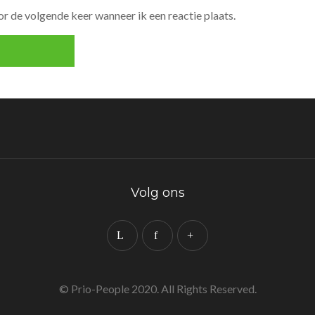
r de volgende keer wanneer ik een reactie plaats.
Volg ons
© Prio-People 2020. All Rights Reserved.