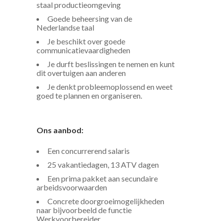
staal productieomgeving
Goede beheersing van de
Nederlandse taal
Je beschikt over goede
communicatievaardigheden
Je durft beslissingen te nemen en kunt
dit overtuigen aan anderen
Je denkt probleemoplossend en weet
goed te plannen en organiseren.
Ons aanbod:
Een concurrerend salaris
25 vakantiedagen, 13 ATV dagen
Een prima pakket aan secundaire
arbeidsvoorwaarden
Concrete doorgroeimogelijkheden
naar bijvoorbeeld de functie
Werkvoorbereider