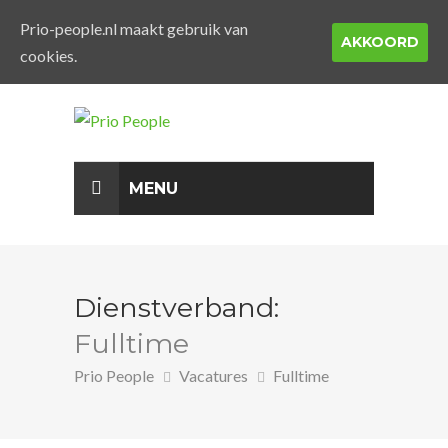
Prio-people.nl maakt gebruik van
AKKOORD
cookies.
MENU
Dienstverband:
Fulltime
Prio People
Vacatures
Fulltime